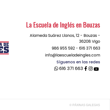
La Escuela de Inglés en Bouzas
Alameda Suárez Llanos, 12 - Bouzas -
36208 Vigo
986 955 592
-
616 371 663
info@laescueladeingles.com
Síguenos en las redes
616 371 663
© PÁXINAS GALEGAS