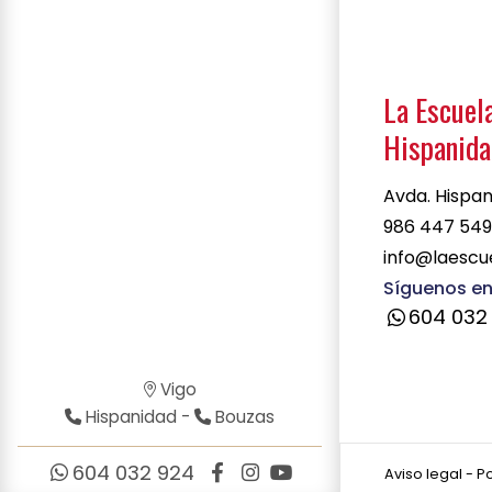
La Escuela
Hispanid
Avda. Hispan
986 447 54
info@laescu
Síguenos en
604 032
Vigo
Hispanidad
-
Bouzas
604 032 924
Aviso legal
-
Po